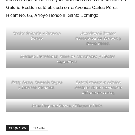
Galería Bodden está ubicada en la Avenida Carlos Pérez
Ricart No. 66, Arroyo Hondo II, Santo Domingo.
Ranier Sebelén y Dionisio
Joel Gonell Tamara
Blanco
Hernández de Bodden y
David Pérez.
Mariano Hernández, Silvia de Hernández y Héctor
Cappelletti.
Patty Roma, Renania Reyna
Estará abierta al público
y Denisse Sánchez.
hasta el 15 de noviembre
del año en curso,
Sarai Pequero Reyna y Maryorie Peña.
ETIQUETAS
Portada