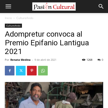
Inicio
CultureAndo
CultureAndo
Adompretur convoca al
Premio Epifanio Lantigua
2021
Por
Renata Medina
-
9 de abril de 2021
1268
0