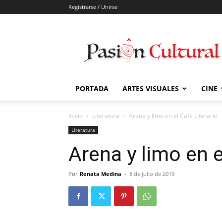
Registrarse / Unirse
Pasión
Cultural
PORTADA
ARTES VISUALES
CINE
Inicio
Literatura
Arena y limo en el Café Literario
Literatura
Arena y limo en e
Por
Renata Medina
-
8 de julio de 2019