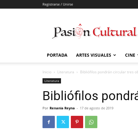
Registrarse / Unirse
Pasión
Cultural
PORTADA
ARTES VISUALES
CINE
Inicio
Literatura
Bibliófilos pondrán circular tres o
Literatura
Bibliófilos pondr
Por
Renania Reyna
-
17 de agosto de 2019