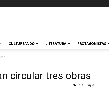
CULTUREANDO
LITERATURA
PROTAGONISTAS
bras
án circular tres obras
1410
0