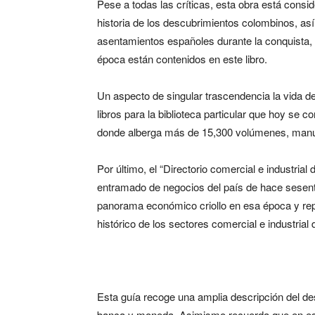
Pese a todas las críticas, esta obra está cons
historia de los descubrimientos colombinos, as
asentamientos españoles durante la conquista
época están contenidos en este libro.
Un aspecto de singular trascendencia la vida d
libros para la biblioteca particular que hoy se
donde alberga más de 15,300 volúmenes, manus
Por último, el “Directorio comercial e industria
entramado de negocios del país de hace sesent
panorama económico criollo en esa época y rep
histórico de los sectores comercial e industrial 
Esta guía recoge una amplia descripción del desa
banca y moneda. Asimismo recuerda que en eso