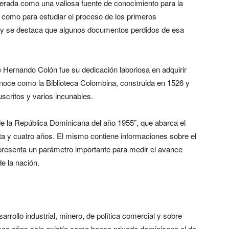
iderada como una valiosa fuente de conocimiento para la
í como para estudiar el proceso de los primeros
, y se destaca que algunos documentos perdidos de esa
e Hernando Colón fue su dedicación laboriosa en adquirir
 conoce como la Biblioteca Colombina, construida en 1526 y
critos y varios incunables.
l de la República Dominicana del año 1955”, que abarca el
a y cuatro años. El mismo contiene informaciones sobre el
resenta un parámetro importante para medir el avance
de la nación.
rrollo industrial, minero, de política comercial y sobre
s años solo existía como banco privado dominicano el de