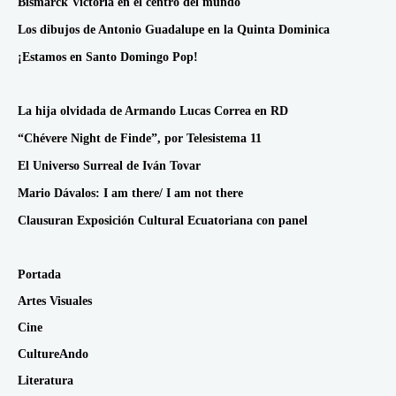
Bismarck Victoria en el centro del mundo
Los dibujos de Antonio Guadalupe en la Quinta Dominica
¡Estamos en Santo Domingo Pop!
La hija olvidada de Armando Lucas Correa en RD
“Chévere Night de Finde”, por Telesistema 11
El Universo Surreal de Iván Tovar
Mario Dávalos: I am there/ I am not there
Clausuran Exposición Cultural Ecuatoriana con panel
Portada
Artes Visuales
Cine
CultureAndo
Literatura