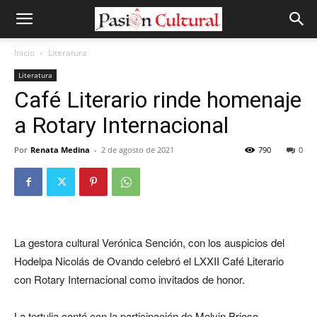
Inicio
Literatura
Literatura
Café Literario rinde homenaje
a Rotary Internacional
Por
Renata Medina
-
2 de agosto de 2021
790
0
La gestora cultural Verónica Sención, con los auspicios del
Hodelpa Nicolás de Ovando celebró el LXXII Café Literario
con Rotary Internacional como invitados de honor.
La tertulia contó con la participación de Melvin Brioso,