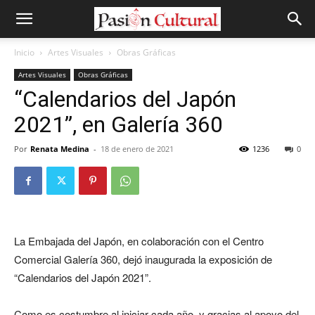
Inicio
Artes Visuales
Obras Gráficas
Artes Visuales
Obras Gráficas
“Calendarios del Japón
2021”, en Galería 360
Por
Renata Medina
-
18 de enero de 2021
1236
0
La Embajada del Japón, en colaboración con el Centro
Comercial Galería 360, dejó inaugurada la exposición de
“Calendarios del Japón 2021”.
Como es costumbre al iniciar cada año, y gracias al apoyo del