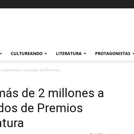
CULTUREANDO
LITERATURA
PROTAGONISTAS
s a ganadores y jurados de Premios...
más de 2 millones a
ados de Premios
atura