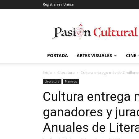
Registrarse / Unirse
Pasión
Cultural
PORTADA
ARTES VISUALES
CINE
Inicio
Literatura
Cultura entrega más de 2 millone
Literatura
Premios
Cultura entrega 
ganadores y jur
Anuales de Liter