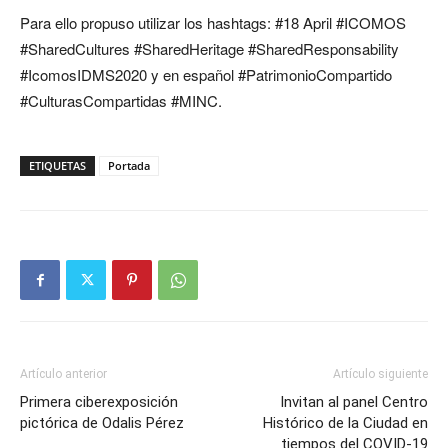
Para ello propuso utilizar los hashtags: #18 April #ICOMOS
#SharedCultures #SharedHeritage #SharedResponsability
#IcomosIDMS2020 y en español #PatrimonioCompartido
#CulturasCompartidas #MINC.
ETIQUETAS
Portada
Artículo anterior
Artículo siguiente
Primera ciberexposición
Invitan al panel Centro
pictórica de Odalis Pérez
Histórico de la Ciudad en
tiempos del COVID-19