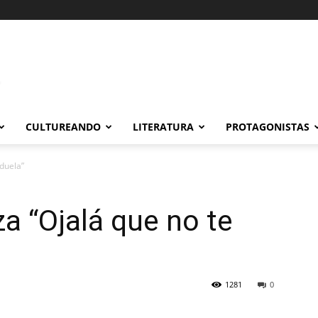
CULTUREANDO
LITERATURA
PROTAGONISTAS
 duela”
a “Ojalá que no te
1281
0