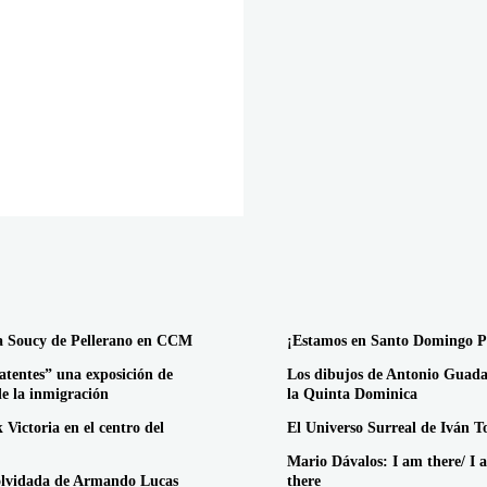
a Soucy de Pellerano en CCM
¡Estamos en Santo Domingo P
atentes” una exposición de
Los dibujos de Antonio Guada
de la inmigración
la Quinta Dominica
 Victoria en el centro del
El Universo Surreal de Iván T
Mario Dávalos: I am there/ I 
olvidada de Armando Lucas
there