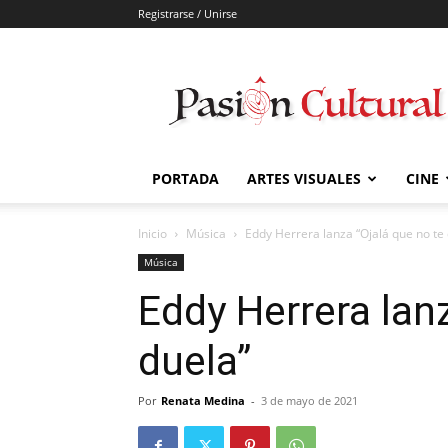
Registrarse / Unirse
Pasión
Cultural
PORTADA
ARTES VISUALES
CINE
Inicio
Música
Eddy Herrera lanza “Ojalá que no te
Música
Eddy Herrera lanz
duela”
Por
Renata Medina
-
3 de mayo de 2021