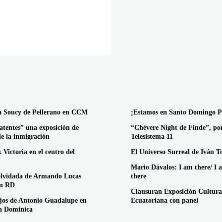
a Soucy de Pellerano en CCM
¡Estamos en Santo Domingo P
atentes” una exposición de
“Chévere Night de Finde”, po
de la inmigración
Telesistema 11
 Victoria en el centro del
El Universo Surreal de Iván T
Mario Dávalos: I am there/ I 
olvidada de Armando Lucas
there
en RD
Clausuran Exposición Cultura
jos de Antonio Guadalupe en
Ecuatoriana con panel
a Dominica