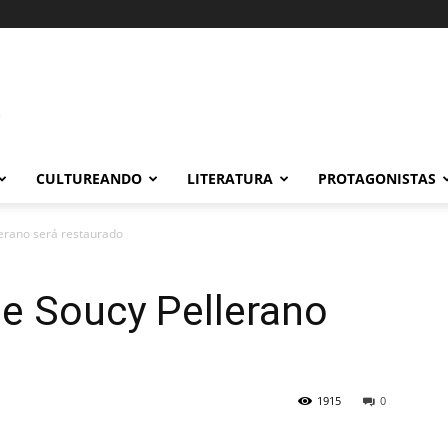
CULTUREANDO
LITERATURA
PROTAGONISTAS
erano será restaurado
e Soucy Pellerano
1915
0