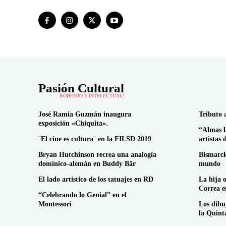
Pasión Cultural
BOHEMIO E INTELECTUAL!
José Ramia Guzmán inaugura
Tributo 
exposición «Chiquita».
“Almas l
¨El cine es cultura¨ en la FILSD 2019
artistas 
Bryan Hutchinson recrea una analogía
Bismarck
domínico-alemán en Buddy Bär
mundo
El lado artístico de los tatuajes en RD
La hija 
Correa 
“Celebrando lo Genial” en el
Montessori
Los dibu
la Quint