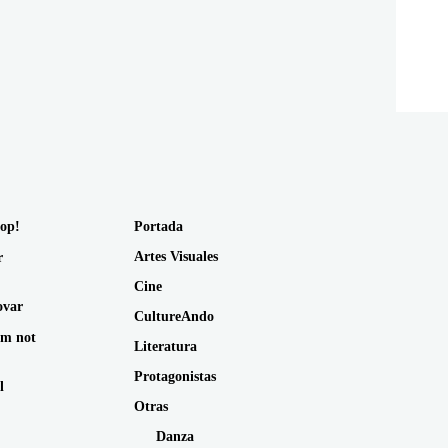
op!
Portada
Artes Visuales
r
Cine
ovar
CultureAndo
am not
Literatura
Protagonistas
l
Otras
Danza