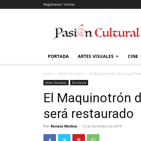
Registrarse / Unirse
Pasión
Cultural
PORTADA
ARTES VISUALES
CINE
Inicio
Artes Visuales
El Maquinotrón de Soucy Pell
Artes Visuales
Escultura
El Maquinotrón d
será restaurado
Por
Renata Medina
-
12 de diciembre de 2019