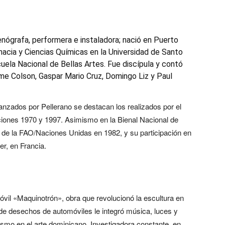
cenógrafa, performera e instaladora; nació en Puerto
acia y Ciencias Químicas en la Universidad de Santo
ela Nacional de Bellas Artes. Fue discípula y contó
me Colson, Gaspar Mario Cruz, Domingo Liz y Paul
nzados por Pellerano se destacan los realizados por el
iones 1970 y 1997. Asimismo en la Bienal Nacional de
 de la FAO/Naciones Unidas en 1982, y su participación en
r, en Francia.
vil «Maquinotrón», obra que revolucionó la escultura en
e desechos de automóviles le integró música, luces y
smo en el arte dominicano. Investigadora constante, en