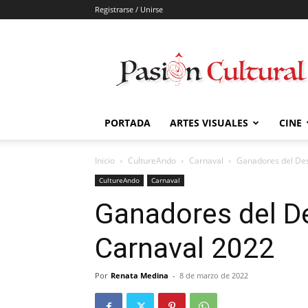
Registrarse / Unirse
Pasión
Cultural
PORTADA
ARTES VISUALES
CINE
Inicio
CultureAndo
Carnaval
Ganadores del Des
CultureAndo
Carnaval
Ganadores del De
Carnaval 2022
Por
Renata Medina
-
8 de marzo de 2022