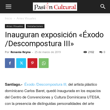
Inicio
Artes Visuales
Artes Visuales
Instalaciones
Inauguran exposición «Éxodo
/Descompostura III»
Por
Renania Reyna
-
25 de marzo de 2019
2102
0
Santiago.-
Éxodo /Descompostura III,
del artista plástico
dominicano Carlos Baret, quedó inaugurada en los espacios
del Centro de Convenciones y Cultura Dominicana UTESA,
con la presencia de distinguidas personalidades del arte