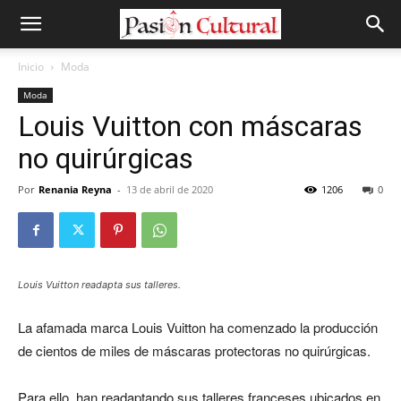
Inicio
Moda
Moda
Louis Vuitton con máscaras
no quirúrgicas
Por
Renania Reyna
-
13 de abril de 2020
1206
0
Louis Vuitton readapta sus talleres.
La afamada marca Louis Vuitton ha comenzado la producción
de cientos de miles de máscaras protectoras no quirúrgicas.
Para ello, han readaptando sus talleres franceses ubicados en