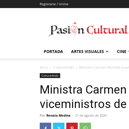
Registrarse / Unirse
Pasión
Cultural
PORTADA
ARTES VISUALES
CINE
Inicio
CultureAndo
Ministra Carmen Heredia juram
CultureAndo
Ministra Carmen
viceministros de
Por
Renata Medina
-
21 de agosto de 2020