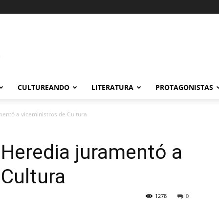
CULTUREANDO
LITERATURA
PROTAGONISTAS
entó a viceministros de Cultura
 Heredia juramentó a
 Cultura
1278
0