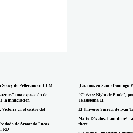
a Soucy de Pellerano en CCM
¡Estamos en Santo Domingo P
atentes” una exposición de
“Chévere Night de Finde”, po
de la inmigración
Telesistema 11
 Victoria en el centro del
El Universo Surreal de Iván T
Mario Dávalos: I am there/ I 
olvidada de Armando Lucas
there
en RD