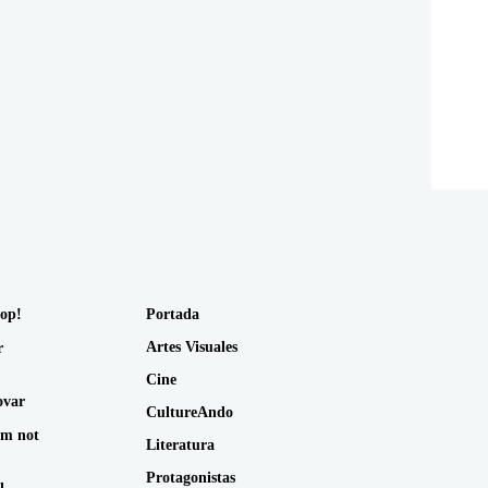
op!
Portada
Artes Visuales
r
Cine
ovar
CultureAndo
am not
Literatura
Protagonistas