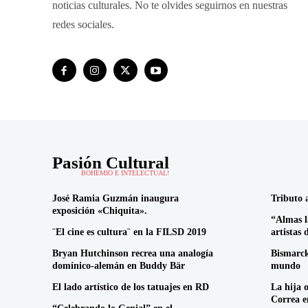
noticias culturales. No te olvides seguirnos en nuestras
redes sociales.
Pasión Cultural
BOHEMIO E INTELECTUAL!
José Ramia Guzmán inaugura
Tributo 
exposición «Chiquita».
“Almas l
¨El cine es cultura¨ en la FILSD 2019
artistas 
Bryan Hutchinson recrea una analogía
Bismarck
domínico-alemán en Buddy Bär
mundo
El lado artístico de los tatuajes en RD
La hija 
Correa 