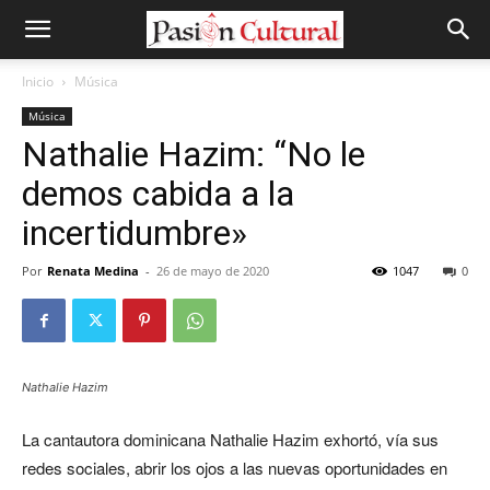
Inicio
Música
Música
Nathalie Hazim: “No le
demos cabida a la
incertidumbre»
Por
Renata Medina
-
26 de mayo de 2020
1047
0
Nathalie Hazim
La cantautora dominicana Nathalie Hazim exhortó, vía sus
redes sociales, abrir los ojos a las nuevas oportunidades en