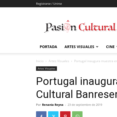
Registrarse / Unirse
Pasión
Cultural
PORTADA
ARTES VISUALES
CINE
Inicio
Artes Visuales
Portugal inaugura muestra e
Artes Visuales
Portugal inaugur
Cultural Banrese
Por
Renania Reyna
-
23 de septiembre de 2019