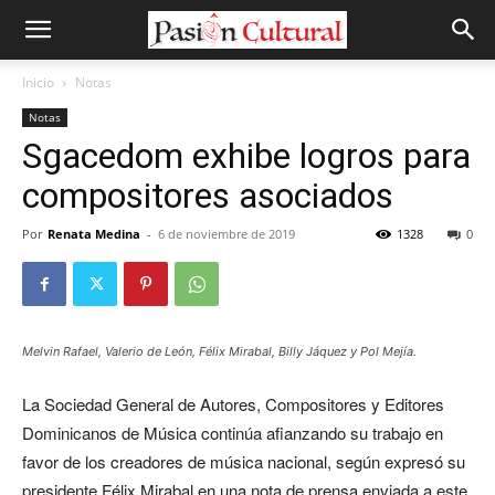
Inicio
Notas
Notas
Sgacedom exhibe logros para
compositores asociados
Por
Renata Medina
-
6 de noviembre de 2019
1328
0
Melvin Rafael, Valerio de León, Félix Mirabal, Billy Jáquez y Pol Mejía.
La Sociedad General de Autores, Compositores y Editores
Dominicanos de Música continúa afianzando su trabajo en
favor de los creadores de música nacional, según expresó su
presidente Félix Mirabal en una nota de prensa enviada a este