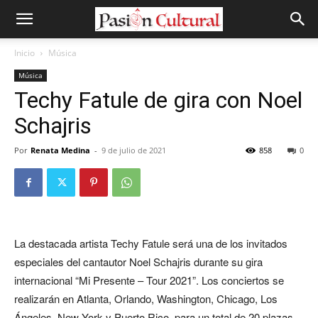
Inicio
Música
Música
Techy Fatule de gira con Noel
Schajris
Por
Renata Medina
-
9 de julio de 2021
858
0
La destacada artista Techy Fatule será una de los invitados
especiales del cantautor Noel Schajris durante su gira
internacional “Mi Presente – Tour 2021”. Los conciertos se
realizarán en Atlanta, Orlando, Washington, Chicago, Los
Ángeles, New York y Puerto Rico, para un total de 20 plazas.