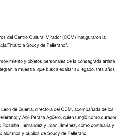
ivos del Centro Cultural Mirador (CCM) inauguraron la
ia/Tributo a Soucy de Pellerano”.
n movimiento y objetos personales de la consagrada artista
ntegran la muestra que busca exaltar su legado, tres años
e León de Guerra, directora del CCM, acompañada de los
ellerano; y Abil Peralta Agüero, quien fungió como curador
tas Rosalba Hernández y Joan Jiménez, como comisaria y
x alumnos y pupilos de Soucy de Pellerano.