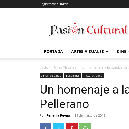
Registrarse / Unirse
Pasión
Cultural
PORTADA
ARTES VISUALES
CINE
Inicio
Artes Visuales
Un homenaje a la poética de 
Artes Visuales
Escultura
Instalaciones
Un homenaje a la
Pellerano
Por
Renania Reyna
-
15 de marzo de 2019