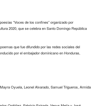
 poesías “Voces de los confines” organizado por
a Cultura 2020, que se celebra en Santo Domingo República
oemas que fue difundido por las redes sociales del
e conducido por el embajador dominicano en Honduras,
ron Mayra Oyuela, Leonel Alvarado, Samuel Trigueros, Armida
rlos Ordóñez, Fabricio Estrada, Venus Mejía y José