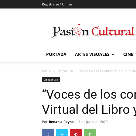
Registrarse / Unirse
Pasión
Cultural
PORTADA
ARTES VISUALES
CINE
Inicio
Literatura
“Voces de los confines” en la Feria V
Literatura
“Voces de los con
Virtual del Libro
Por
Renania Reyna
-
1 de junio de 2020