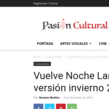
Registrarse / Unirse
Pasión
Cultural
PORTADA
ARTES VISUALES
CINE
Inicio
CultureAndo
Vuelve Noche Larga de los Mus
CultureAndo
Vuelve Noche La
versión invierno
Por
Renata Medina
-
4 de diciembre de 2019